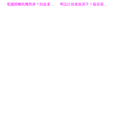
電腦開機死機黑屏？別急著去維修店，手把手教你自查自修
學設計就會裝房子？最容易被家長誤解的專業出爐，你的專業上榜了嗎？