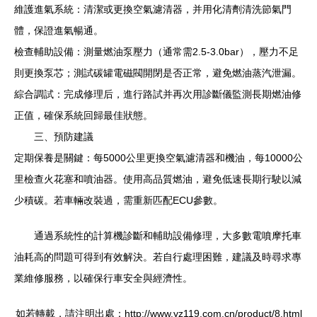
維護進氣系統：清潔或更換空氣濾清器，并用化清劑清洗節氣門
體，保證進氣暢通。
檢查輔助設備：測量燃油泵壓力（通常需2.5-3.0bar），壓力不足
則更換泵芯；測試碳罐電磁閥開閉是否正常，避免燃油蒸汽泄漏。
綜合調試：完成修理后，進行路試并再次用診斷儀監測長期燃油修
正值，確保系統回歸最佳狀態。
三、預防建議
定期保養是關鍵：每5000公里更換空氣濾清器和機油，每10000公
里檢查火花塞和噴油器。使用高品質燃油，避免低速長期行駛以減
少積碳。若車輛改裝過，需重新匹配ECU參數。
通過系統性的計算機診斷和輔助設備修理，大多數電噴摩托車
油耗高的問題可得到有效解決。若自行處理困難，建議及時尋求專
業維修服務，以確保行車安全與經濟性。
如若轉載，請注明出處：http://www.yz119.com.cn/product/8.html