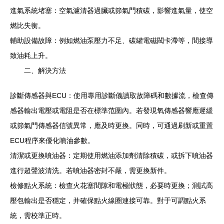
進氣系統堵塞：空氣濾清器過臟或節氣門積碳，影響進氣量，使空
燃比失衡。
輔助設備故障：例如燃油泵壓力不足、碳罐電磁閥卡滯等，間接導
致油耗上升。
二、解決方法
診斷傳感器與ECU：使用專用診斷儀讀取故障碼和數據流，檢查傳
感器輸出電壓或電阻是否在標準范圍內。若發現氧傳感器響應遲緩
或節氣門傳感器信號異常，應及時更換。同時，可通過刷新或重置
ECU程序來優化噴油參數。
清潔或更換噴油器：定期使用燃油添加劑清除積碳，或拆下噴油器
進行超聲波清洗。若噴油器密封不嚴，需更換新件。
檢修點火系統：檢查火花塞間隙和電極狀態，必要時更換；測試高
壓包輸出是否穩定，并確保點火線圈連接可靠。對于可調點火系
統，需校準正時。