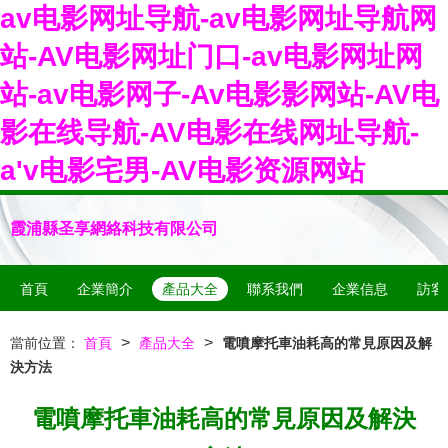
av电影网址导航-av电影网址导航网
站-AV电影网址门口-av电影网址网
站-av电影网子-Av电影影网站-AV电
影在线导航-AV电影在线网址导航-
a'v电影宅男-AV电影资源网站
霞浦縣圣享網絡科技有限公司
首頁
企業簡介
產品大全
聯系我們
企業信息
訪客
>
>
當前位置：
首頁
產品大全
電噴摩托車油耗高的常見原因及解
決方法
電噴摩托車油耗高的常見原因及解決