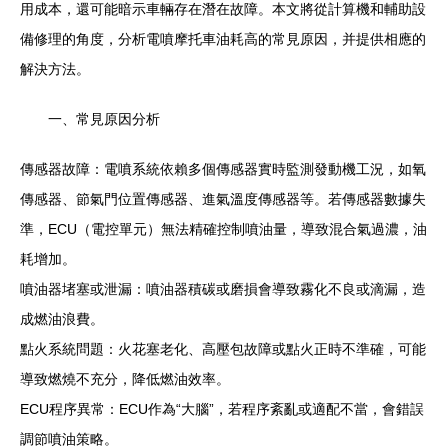
用成本，還可能暗示車輛存在潛在故障。本文將從計算機和輔助設
備修理的角度，分析電噴摩托車油耗高的常見原因，并提供相應的
解決方法。
一、常見原因分析
傳感器故障：電噴系統依賴多個傳感器實時監測發動機工況，如氧
傳感器、節氣門位置傳感器、進氣溫度傳感器等。若傳感器數據失
準，ECU（電控單元）無法精確控制噴油量，導致混合氣過濃，油
耗增加。
噴油器堵塞或泄漏：噴油器積碳或磨損會導致霧化不良或滴漏，造
成燃油浪費。
點火系統問題：火花塞老化、高壓包故障或點火正時不準確，可能
導致燃燒不充分，降低燃油效率。
ECU程序異常：ECU作為“大腦”，若程序紊亂或適配不當，會錯誤
調節噴油策略。