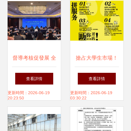
投資嶄露頭角
督導考核促發展 全
搶占大學生市場！
省發展改革系統評
魚你說酸菜魚推
查看詳情
查看詳情
估督導業務培訓班
出“懶人開店”新運
更新時間：2026-06-19
更新時間：2026-06-19
20:23:50
03:30:22
圓滿結束 聚焦教育
營模式，免費教學
項目投資提質增效
讓你躺著賺錢