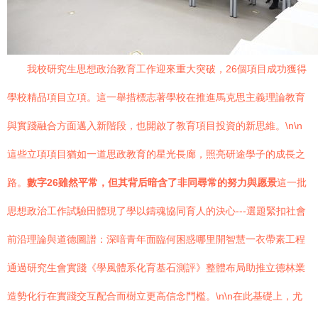
我校研究生思想政治教育工作迎來重大突破，26個項目成功獲得
學校精品項目立項。這一舉措標志著學校在推進馬克思主義理論教育
與實踐融合方面邁入新階段，也開啟了教育項目投資的新思維。\n\n
這些立項項目猶如一道思政教育的星光長廊，照亮研途學子的成長之
路。
數字26雖然平常，但其背后暗含了非同尋常的努力與愿景
這一批
思想政治工作試驗田體現了學以鑄魂協同育人的決心---選題緊扣社會
前沿理論與道德圖譜：深喑青年面臨何困惑哪里開智慧一衣帶素工程
通過研究生會實踐《學風體系化育基石測評》整體布局助推立德林業
造勢化行在實踐交互配合而樹立更高信念門檻。\n\n在此基礎上，尤